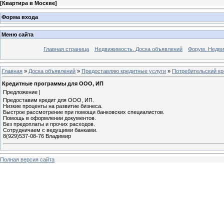
[
Квартира в Москве
]
Форма входа
Меню сайта
Главная страница
Недвижимость. Доска объявлений
Форум. Недви
Главная
»
Доска объявлений
»
Предоставляю кредитные услуги
»
Потребительский кр
Кредитные программы для ООО, ИП
Предложение |
Предоставим кредит для ООО, ИП.
Низкие проценты на развитие бизнеса.
Быстрое рассмотрение при помощи банковских специалистов.
Помощь в оформлении документов.
Без предоплаты и прочих расходов.
Сотрудничаем с ведущими банками.
8(929)537-08-76 Владимир
Полная версия сайта