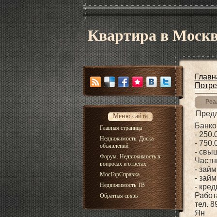
Квартира в Москв
Главн
Потре
Реа
Предл
Меню сайта
Банко
Главная страница
- 250.
Недвижимость. Доска
- 750.
объявлений
- свыш
Форум. Недвижимость в
Частн
вопросах и ответах
- зай
МосГорСправка
- займ
Недвижимость ТВ
- кред
Работ
Обратная связь
тел. 
Ян