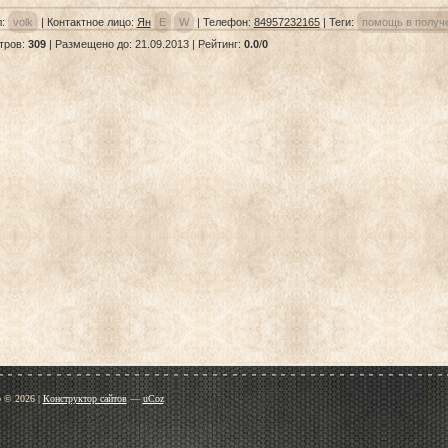
л
:
volk
|
Контактное лицо
:
Ян
E
W
|
Телефон
:
84957232165
|
Теги
:
помощь в получ
тров
:
309
|
Размещено до
: 21.09.2013 |
Рейтинг
:
0.0
/
0
p © 2026
|
Конструктор сайтов
—
uCoz