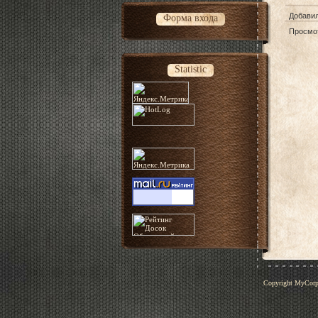
Добави
Форма входа
Просмо
Statistic
Copyright MyCor