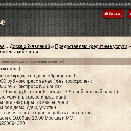
Главная
е
ая
»
Доска объявлений
»
Предоставляю кредитные услуги
»
бительский кредит
льная помощь в получении кредита !
ожение |
вские кредиты в день обращения !
000 руб - экспресс за час ( без проссрочек )
000 руб - экспресс в 3 банках
е 1 млн.руб - потреб.кредит ( 3-5 дней, полный пакет )
ые услуги в сфере инвестиций !
мы под квартиры, комнаты, доли
ы под дома, дачи, участки
итная история, справки, работа - на важны
аем с 10.00 до 19.00 Москва и МО !
89263694320